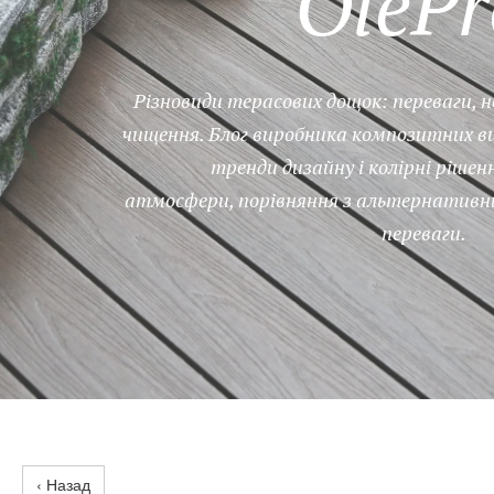
OlePr
Різновиди терасових дощок: переваги, не
чищення. Блог виробника композитних вир
тренди дизайну і колірні ріше
атмосфери, порівняння з альтернативн
переваги.
‹ Назад