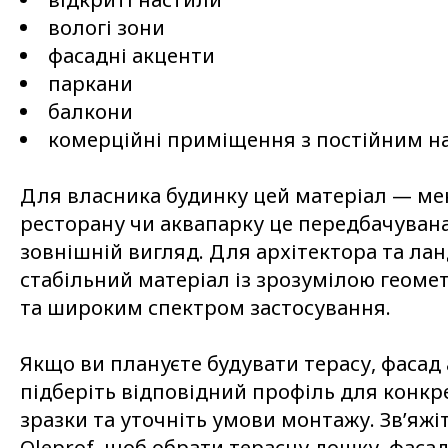
вологі зони
фасадні акценти
паркани
балкони
комерційні приміщення з постійним н
Для власника будинку цей матеріал — ме
ресторану чи аквапарку це передбачувана
зовнішній вигляд. Для архітектора та л
стабільний матеріал із зрозумілою геоме
та широким спектром застосування.
Якщо ви плануєте будувати терасу, фасад 
підберіть відповідний профіль для конкр
зразки та уточніть умови монтажу. Зв’яж
Oleprof, щоб обрати терасну дошку, фаса