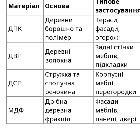
Типове
Матеріал
Основа
застосуванн
Деревне
Тераси,
ДПК
борошно та
фасади,
полімер
огорожі
Задні стінки
Деревні
ДВП
меблів,
волокна
підкладки
Стружка та
Корпусні
ДСП
сполучна
меблі,
речовина
перегородки
Дрібна
Фасади
МДФ
деревна
меблів,
фракція
панелі, двері