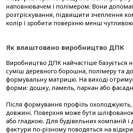
наповнювачем і полімером. Вони допом
розтріскування, підвищити зчеплення ком
колір і зробити поверхню менш чутливою
Як влаштовано виробництво ДПК
Виробництво ДПК найчастіше базується на 
суміш деревного борошна, полімеру та д
формувальну матрицю. На виході отриму
форми: дошку, ламель, паркан або фасадн
Після формування профіль охолоджують, к
довжині. Поверхня може бути шліфовано
або гладкою. Для будівельних компаній і 
фактури по-різному поводяться на відкри