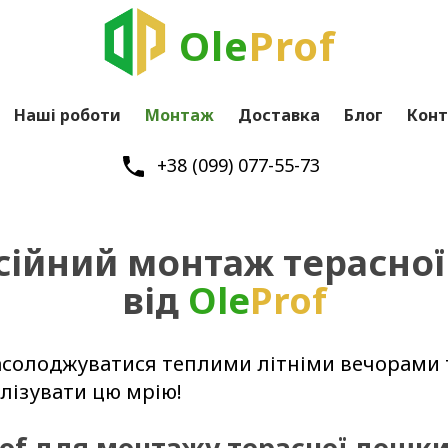
Ole
Prof
Наші роботи
Монтаж
Доставка
Блог
Конт
+38 (099) 077-55-73
ійний монтаж терасно
від
Ole
Prof
насолоджуватися теплими літніми вечорами
лізувати цю мрію!
rof для монтажу терасної дошки