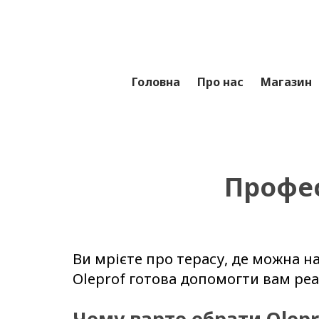
Головна
Про нас
Магазин
Профес
Ви мрієте про терасу, де можна 
Oleprof готова допомогти вам реа
Чому варто обрати Olep