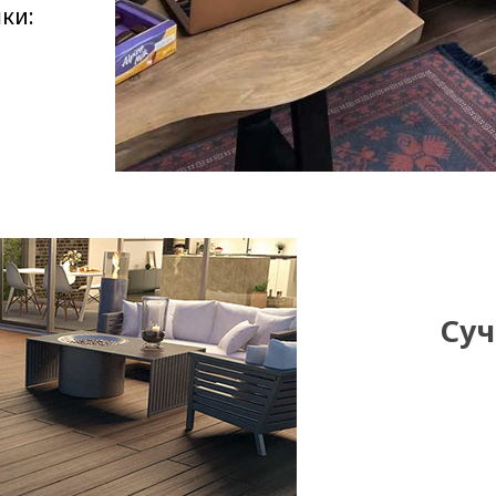
ки:
Суч