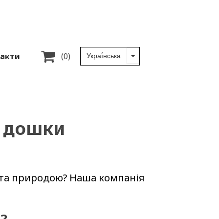

акти
(0)
ї дошки
 та природою? Наша компанія
?