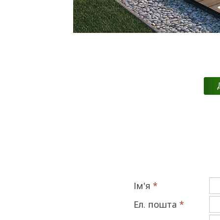
Ім'я
*
Ел. пошта
*