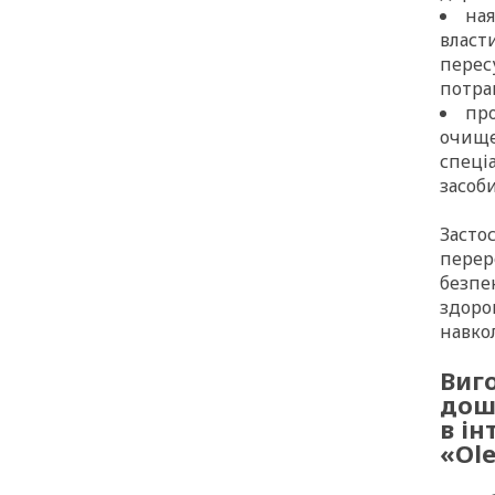
ная
власт
пересу
потра
про
очище
спеці
засоби
Засто
перер
безпек
здоро
навко
Виго
дош
в ін
«Ole