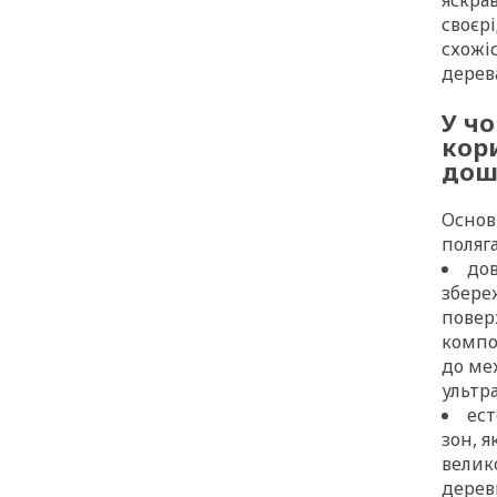
своєр
схожі
дерев
У ч
кор
дош
Основ
поляг
дов
збере
повер
компо
до ме
ультра
ест
зон, я
велик
дерев