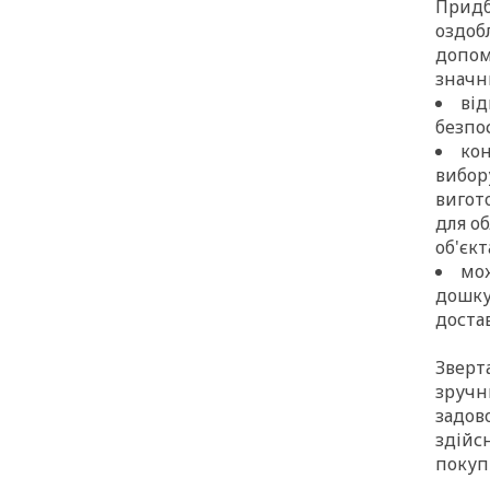
Придб
оздоб
допом
значн
від
безпо
кон
вибор
вигот
для о
об'єкт
мо
дошку
доста
Зверт
зручни
задов
здійс
покуп