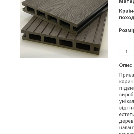
Матер
Країн
поход
Розмі
Опис
Прива
корич
підви
вироб
уніка
відті
естет
дерев
наван
яскрав