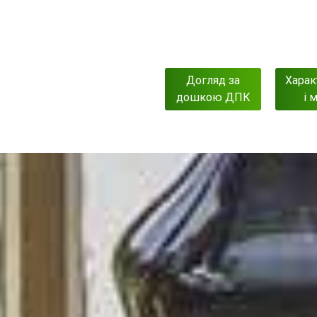
Догляд за
Харак
дошкою ДПК
і 