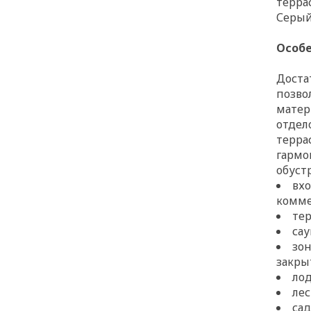
терра
Серый
Особ
Доста
позво
матер
отдел
терра
гармо
обуст
вх
комме
тер
сау
зон
закры
ло
ле
са