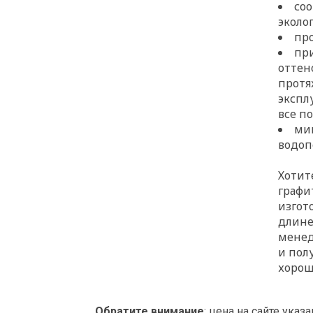
со
эколо
про
пр
оттен
протя
экспл
все п
ми
водоп
Хотит
графи
изгот
длине
менед
и пол
хорош
Обратите внимание
: цена на сайте указа