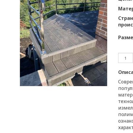
Мате
Стран
прои
Разме
Опис
Совре
попул
матер
техно
измел
полим
ознак
харак