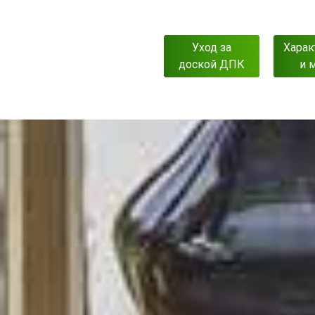
Уход за
Харак
доской ДПК
и 