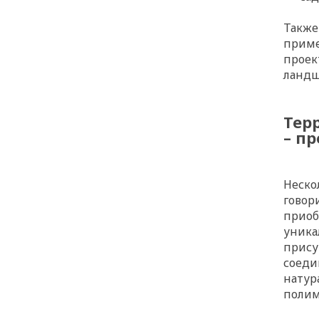
Также
приме
проек
ландш
Тер
– п
Неско
говор
приоб
уника
прису
соеди
натур
полим